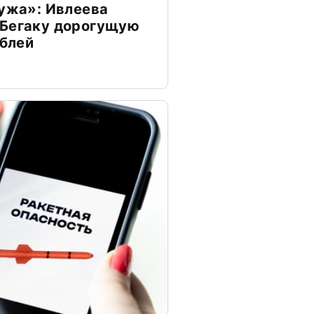
мужа»: Ивлеева
 Бегаку дорогущую
ублей