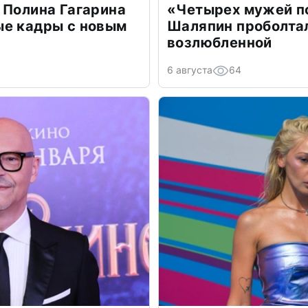
 Полина Гагарина
«Четырех мужей п
ые кадры с новым
Шаляпин проболтал
возлюбленной
6 августа
64