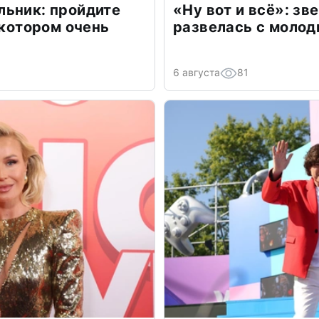
льник: пройдите
«Ну вот и всё»: з
 котором очень
развелась с моло
6 августа
81