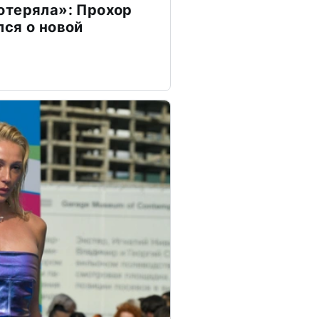
отеряла»: Прохор
ся о новой