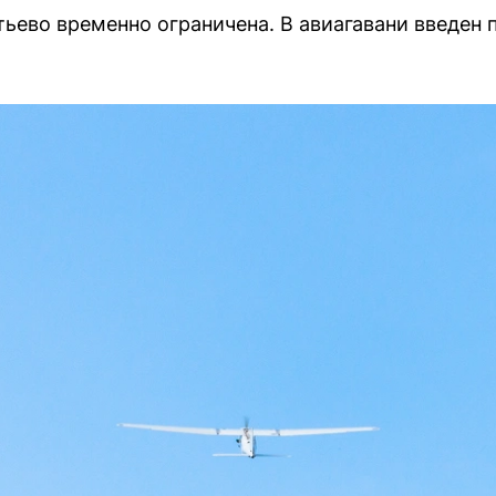
ьево временно ограничена. В авиагавани введен п