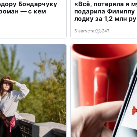
едору Бондарчуку
«Всё, потеряла я 
роман — с кем
подарила Филиппу
лодку за 1,2 млн р
5 августа
247