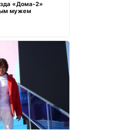
везда «Дома-2»
дым мужем