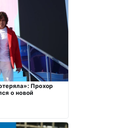
отеряла»: Прохор
ся о новой