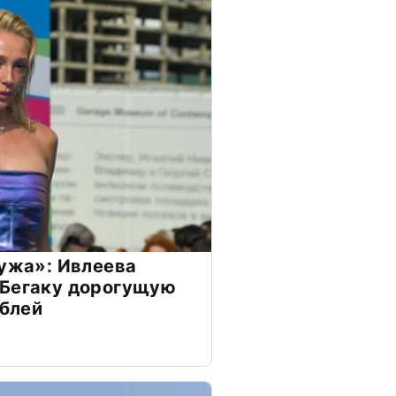
мужа»: Ивлеева
 Бегаку дорогущую
ублей