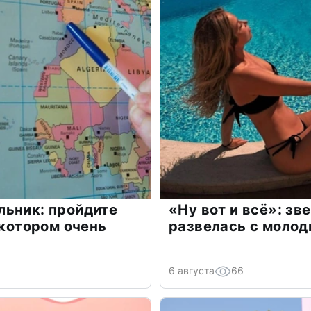
льник: пройдите
«Ну вот и всё»: з
 котором очень
развелась с моло
6 августа
66