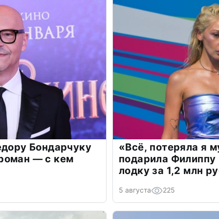
едору Бондарчуку
«Всё, потеряла я 
роман — с кем
подарила Филиппу
лодку за 1,2 млн р
5 августа
225