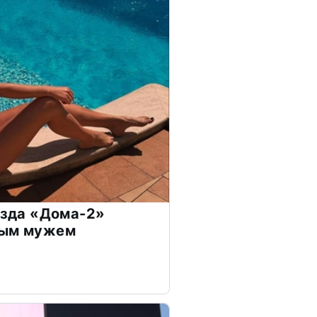
везда «Дома-2»
дым мужем