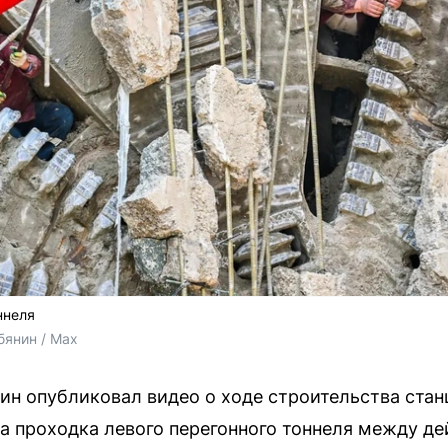
ннеля
янин / Max
н опубликовал видео о ходе строительства стан
а проходка левого перегонного тоннеля между д