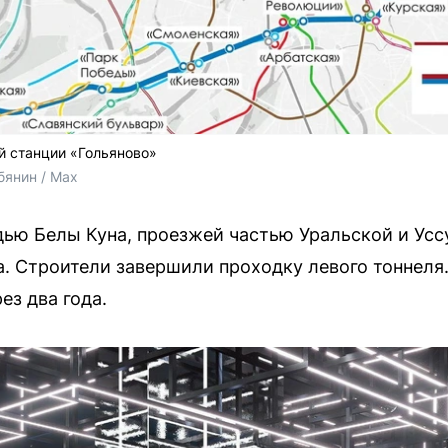
й станции «Гольяново»
янин / Max
ью Белы Куна, проезжей частью Уральской и Усс
а. Строители завершили проходку левого тоннел
ез два года.