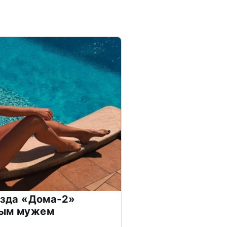
везда «Дома-2»
дым мужем