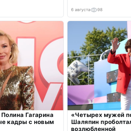
6 августа
98
 Полина Гагарина
«Четырех мужей п
ые кадры с новым
Шаляпин проболтал
возлюбленной