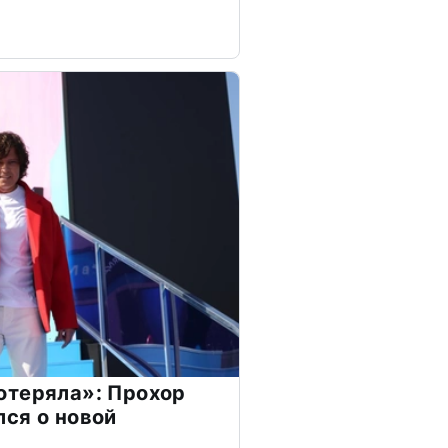
отеряла»: Прохор
ся о новой