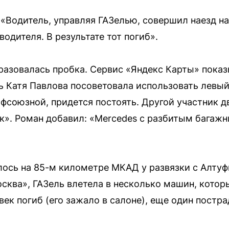
 «Водитель, управляя ГАЗелью, совершил наезд н
одителя. В результате тот погиб».
бразовалась пробка. Сервис «Яндекс Карты» показ
ь Катя Павлова посоветовала использовать левый 
офсоюзной, придется постоять. Другой участник д
к». Роман добавил: «Mercedes с разбитым багажни
ось на 85-м километре МКАД у развязки с Алтуф
сква», ГАЗель влетела в несколько машин, котор
ек погиб (его зажало в салоне), еще один постра