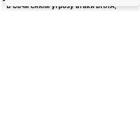
В Сочи сняли угрозу атаки БПЛА,
аэропорт закрыт
6 августа
0
Ночная атака БПЛА на Ярославль: