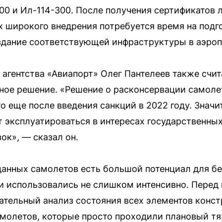
100 и Ил-114-300. После получения сертификатов 
х широкого внедрения потребуется время на подг
здание соответствующей инфраструктуры в аэроп
агентства «Авиапорт» Олег Пантелеев также счит
енное решение. «Решение о расконсервации самоле
 еще после введения санкций в 2022 году. Значи
т эксплуатироваться в интересах государственных
ок», — сказал он.
 данных самолетов есть большой потенциал для б
ни использовались не слишком интенсивно. Перед
тельный анализ состояния всех элементов констр
амолетов, которые просто проходили плановый т