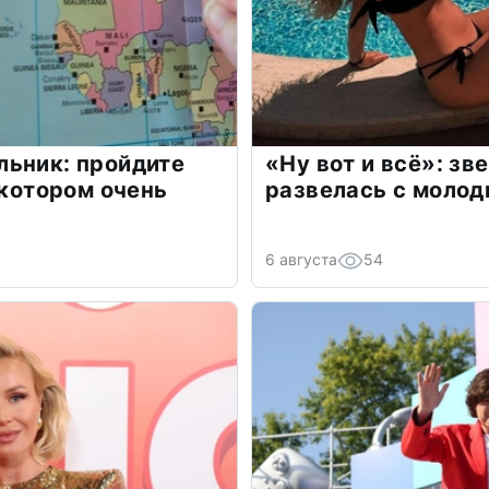
льник: пройдите
«Ну вот и всё»: з
 котором очень
развелась с моло
6 августа
54