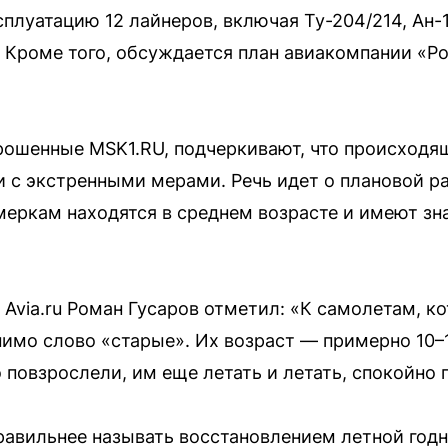
сплуатацию 12 лайнеров, включая Ту-204/214, Ан-1
 Кроме того, обсуждается план авиакомпании «Ро
ошенные MSK1.RU, подчеркивают, что происходящ
и с экстренными мерами. Речь идет о плановой р
еркам находятся в среднем возрасте и имеют зн
 Avia.ru Роман Гусаров отметил: «К самолетам, к
имо слово «старые». Их возраст — примерно 10–
повзрослели, им еще летать и летать, спокойно п
правильнее называть восстановлением летной год