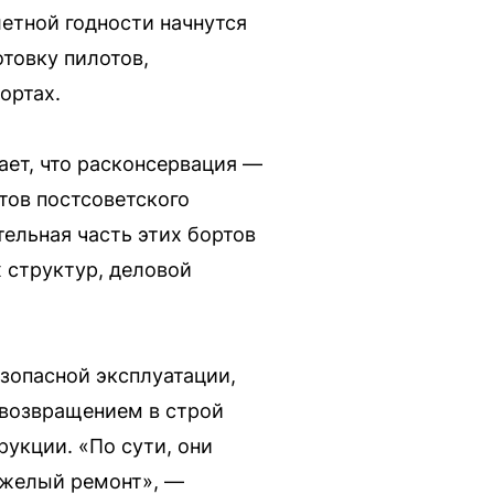
летной годности начнутся
отовку пилотов,
ортах.
ает, что расконсервация —
тов постсоветского
тельная часть этих бортов
 структур, деловой
езопасной эксплуатации,
 возвращением в строй
укции. «По сути, они
яжелый ремонт», —