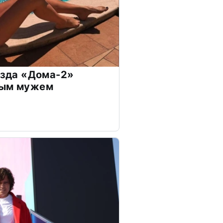
везда «Дома-2»
дым мужем