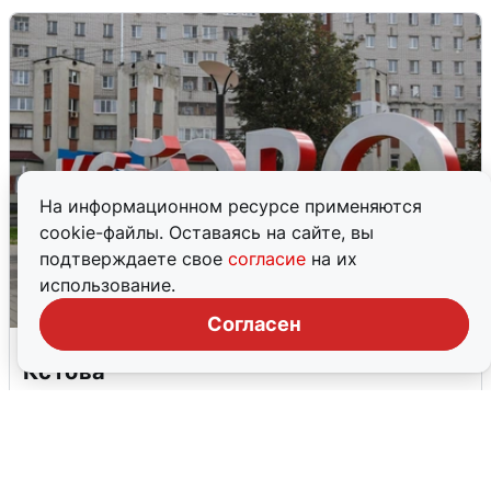
На информационном ресурсе применяются
cookie-файлы. Оставаясь на сайте, вы
подтверждаете свое
согласие
на их
использование.
Согласен
Грохот в небе разбудил жителей
Кстова
4 августа
0