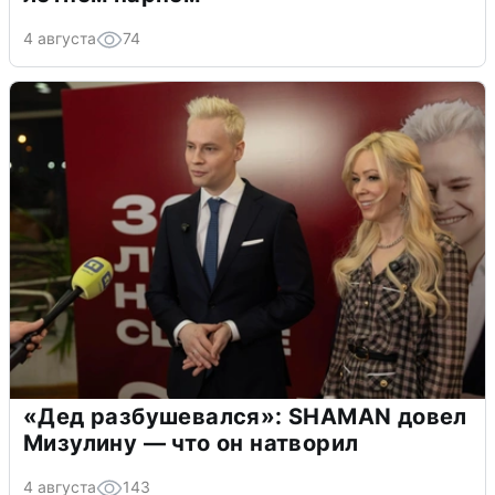
4 августа
74
«Дед разбушевался»: SHAMAN довел
Мизулину — что он натворил
4 августа
143