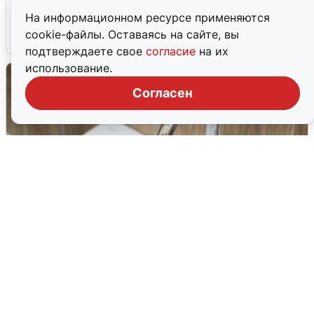
сирены
На информационном ресурсе применяются
cookie-файлы. Оставаясь на сайте, вы
8 августа
0
подтверждаете свое
согласие
на их
использование.
Согласен
В Архангельске перенесли сроки
подключения горячей воды