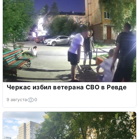
Черкас избил ветерана СВО в Ревде
9 августа
0