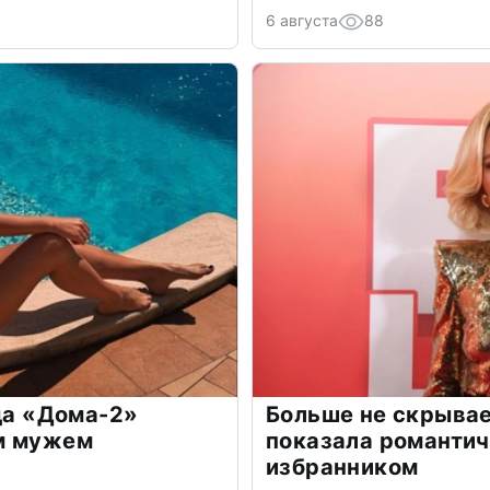
6 августа
88
зда «Дома-2»
Больше не скрывае
м мужем
показала романти
избранником