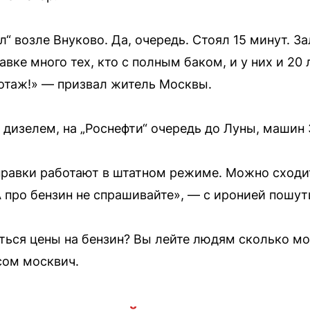
л“ возле Внуково. Да, очередь. Стоял 15 минут. З
авке много тех, кто с полным баком, и у них и 20 
отаж!» — призвал житель Москвы.
 дизелем, на „Роснефти“ очередь до Луны, машин 
правки работают в штатном режиме. Можно сходит
А про бензин не спрашивайте», — с иронией пошут
ься цены на бензин? Вы лейте людям сколько мо
сом москвич.