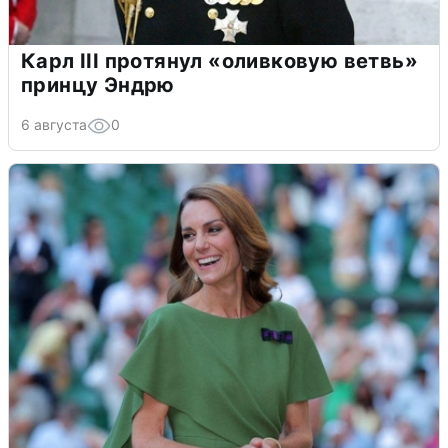
Карл III протянул «оливковую ветвь»
принцу Эндрю
6 августа
0