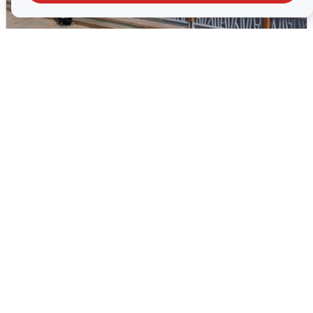
В Туре вода убывает, на других реках
области прибывает
4 августа
0