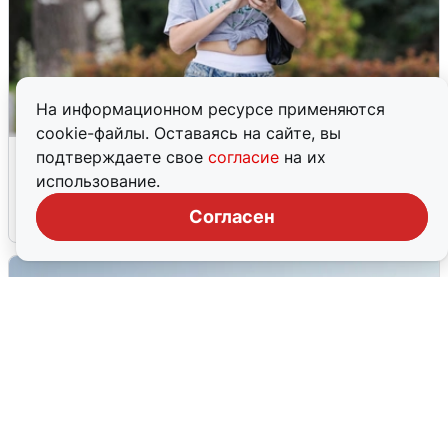
На информационном ресурсе применяются
cookie-файлы. Оставаясь на сайте, вы
Волгоградцы остались без
подтверждаете свое
согласие
на их
мобильного интернета
использование.
Согласен
6 августа
0