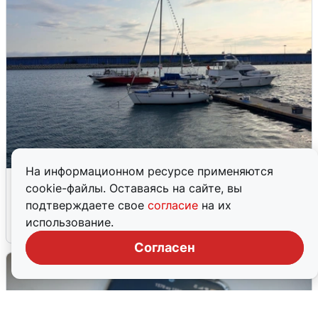
На информационном ресурсе применяются
В Сочи сняли угрозу атаки БПЛА,
cookie-файлы. Оставаясь на сайте, вы
аэропорт закрыт
подтверждаете свое
согласие
на их
использование.
6 августа
0
Согласен