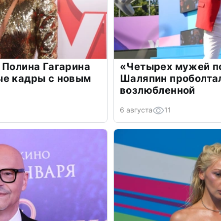
 Полина Гагарина
«Четырех мужей п
ые кадры с новым
Шаляпин проболтал
возлюбленной
6 августа
11