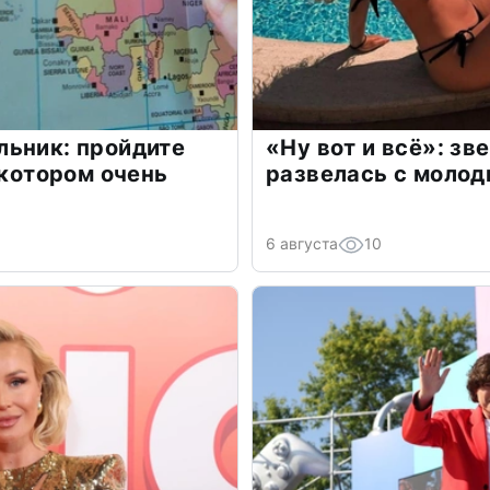
льник: пройдите
«Ну вот и всё»: з
 котором очень
развелась с моло
6 августа
10