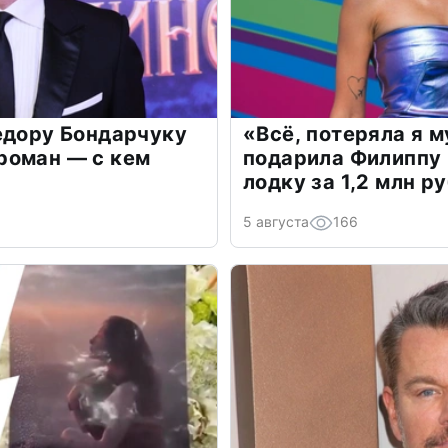
едору Бондарчуку
«Всё, потеряла я 
роман — с кем
подарила Филиппу
лодку за 1,2 млн р
5 августа
166