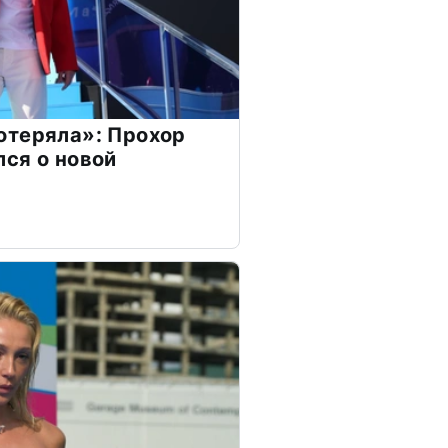
отеряла»: Прохор
ся о новой