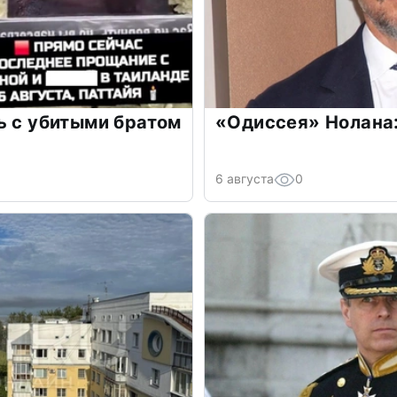
ь с убитыми братом
«Одиссея» Нолана:
6 августа
0