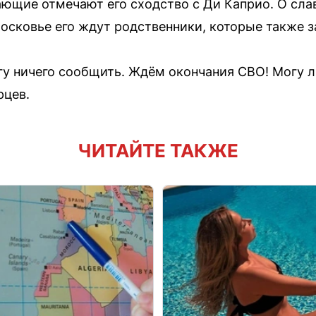
ющие отмечают его сходство с Ди Каприо. О слав
сковье его ждут родственники, которые также за
огу ничего сообщить. Ждём окончания СВО! Могу 
рцев.
ЧИТАЙТЕ ТАКЖЕ