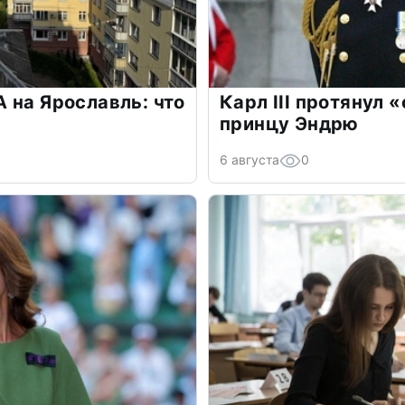
 на Ярославль: что
Карл III протянул 
принцу Эндрю
6 августа
0