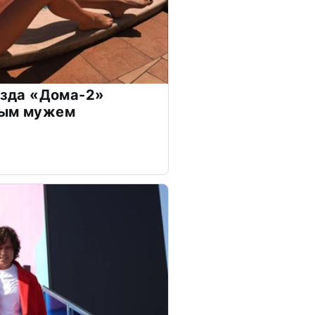
везда «Дома-2»
дым мужем