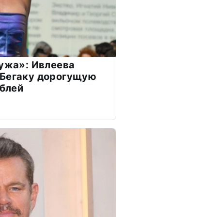
мужа»: Ивлеева
 Бегаку дорогущую
ублей