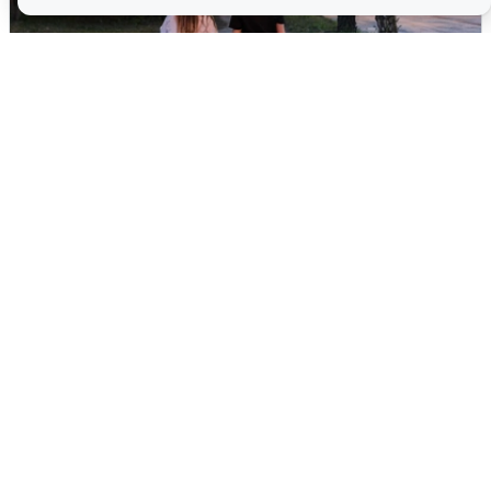
Опубликована карта отключений
воды в Воронеже
6 августа
0