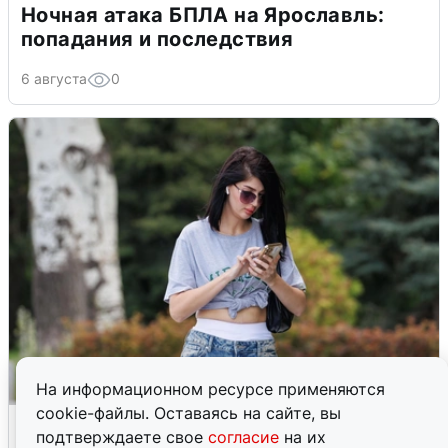
Ночная атака БПЛА на Ярославль:
попадания и последствия
6 августа
0
На информационном ресурсе применяются
cookie-файлы. Оставаясь на сайте, вы
Волгоградцы остались без
подтверждаете свое
согласие
на их
мобильного интернета