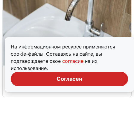
На информационном ресурсе применяются
cookie-файлы. Оставаясь на сайте, вы
подтверждаете свое
согласие
на их
использование.
В Архангельске перенесли сроки
подключения горячей воды
Согласен
7 августа
0