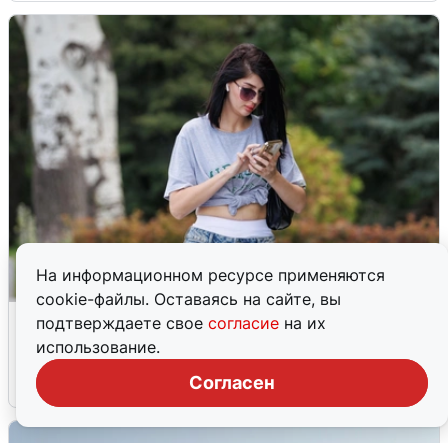
На информационном ресурсе применяются
cookie-файлы. Оставаясь на сайте, вы
Волгоградцы остались без
подтверждаете свое
согласие
на их
мобильного интернета
использование.
Согласен
6 августа
0