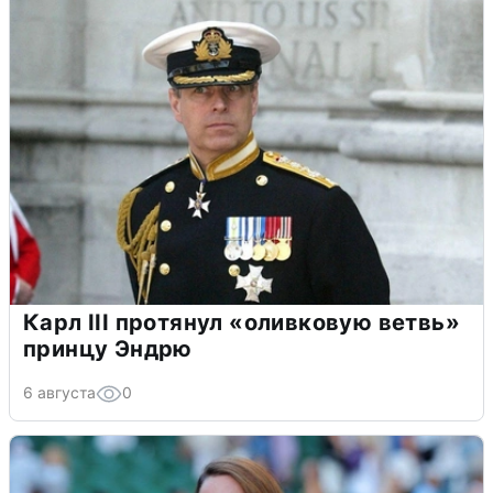
Карл III протянул «оливковую ветвь»
принцу Эндрю
6 августа
0