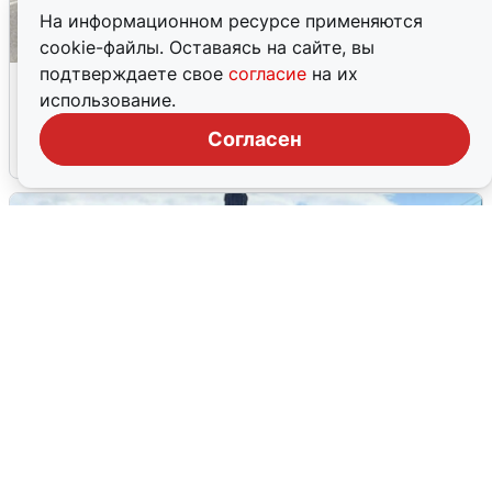
На информационном ресурсе применяются
cookie-файлы. Оставаясь на сайте, вы
подтверждаете свое
согласие
на их
Склад Wildberries в Екатеринбурге
использование.
эвакуировали из-за БПЛА
Согласен
5 августа
0