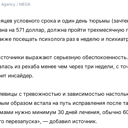
ss Agency / MEGA
сяцев условного срока и один день тюрьмы (зачте
ана на 571 доллар, должна пройти трехмесячную
также посещать психолога раз в неделю и психиат
источники выражают серьезную обеспокоенность. 
салась из рехаба менее чем через три недели, с то
рит инсайдер.
певицы с тревожностью и зависимостью настольк
ным образом встала на путь исправления после та
ами нужно минимум 30 дней лечения, обычно 60,
го перезапуска», — добавил источник.