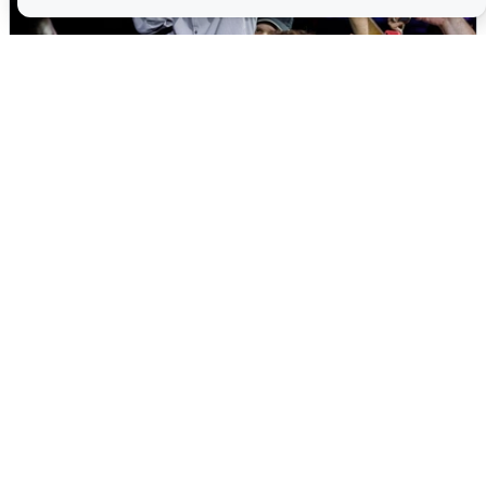
«15 секунд Раммштайна»: концерт
«Ленинграда» в Волгограде
2 августа
0
Екатеринбург ушел под воду: выпало
41% месячной нормы
2 августа
0