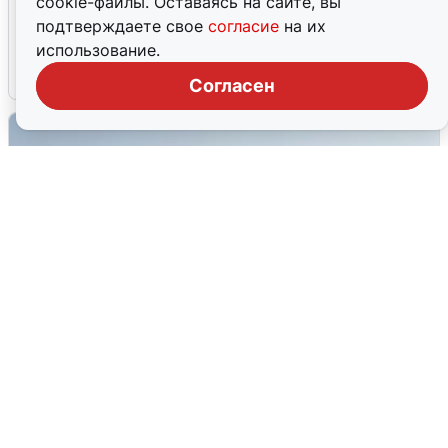
cookie-файлы. Оставаясь на сайте, вы
Волгоградцы остались без
подтверждаете свое
согласие
на их
мобильного интернета
использование.
6 августа
0
Согласен
Сирены в Сочи: новая угроза БПЛА