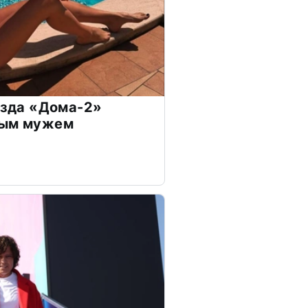
везда «Дома-2»
дым мужем