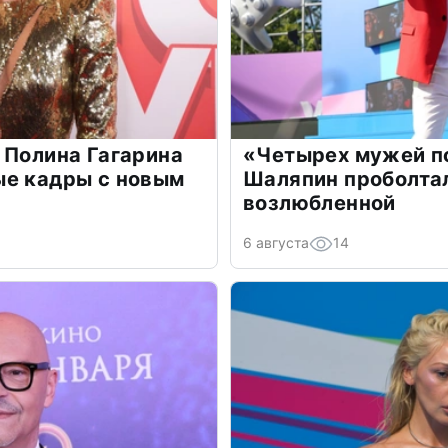
 Полина Гагарина
«Четырех мужей п
ые кадры с новым
Шаляпин проболтал
возлюбленной
6 августа
14