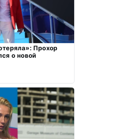
отеряла»: Прохор
ся о новой