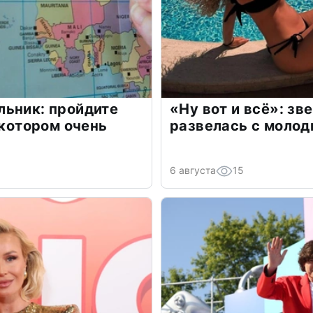
льник: пройдите
«Ну вот и всё»: з
 котором очень
развелась с моло
6 августа
15