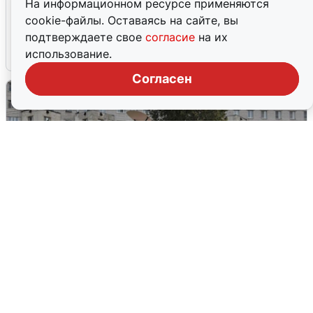
На информационном ресурсе применяются
Жители и туристы Сочи рассказали
cookie-файлы. Оставаясь на сайте, вы
об атаке БПЛА 5 августа
подтверждаете свое
согласие
на их
использование.
5 августа
0
Согласен
Грохот в небе разбудил жителей
Кстова