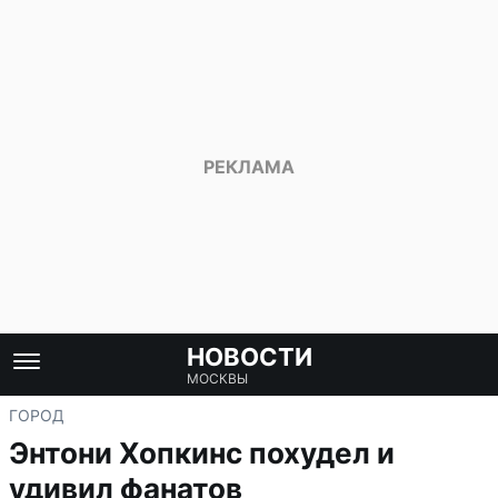
НОВОСТИ
МОСКВЫ
ГОРОД
Энтони Хопкинс похудел и
удивил фанатов