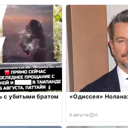
ь с убитыми братом
«Одиссея» Нолана:
6 августа
0