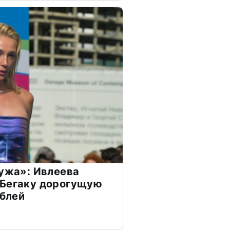
мужа»: Ивлеева
 Бегаку дорогущую
ублей