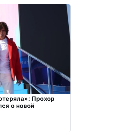
отеряла»: Прохор
ся о новой