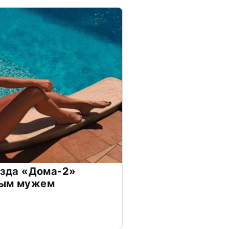
везда «Дома-2»
дым мужем