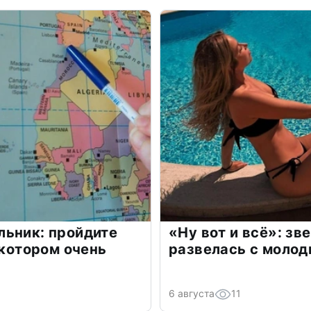
льник: пройдите
«Ну вот и всё»: з
 котором очень
развелась с моло
6 августа
11