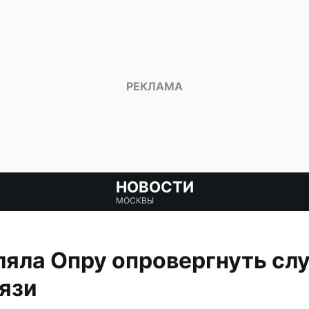
НОВОСТИ
МОСКВЫ
ляла Опру опровергнуть слу
язи