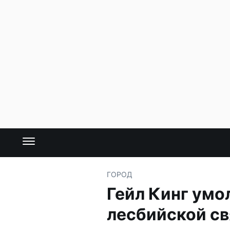
ГОРОД
Гейл Кинг умо
лесбийской св