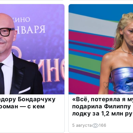
едору Бондарчуку
«Всё, потеряла я 
роман — с кем
подарила Филиппу
лодку за 1,2 млн р
5 августа
166