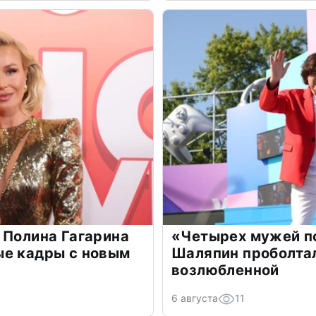
 Полина Гагарина
«Четырех мужей п
ые кадры с новым
Шаляпин проболтал
возлюбленной
6 августа
11