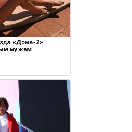
везда «Дома-2»
дым мужем