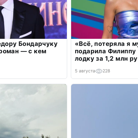
едору Бондарчуку
«Всё, потеряла я 
роман — с кем
подарила Филиппу
лодку за 1,2 млн р
5 августа
228