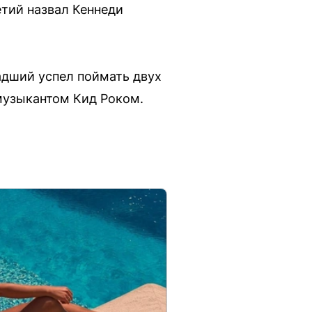
етий назвал Кеннеди
адший успел поймать двух
 музыкантом Кид Роком.