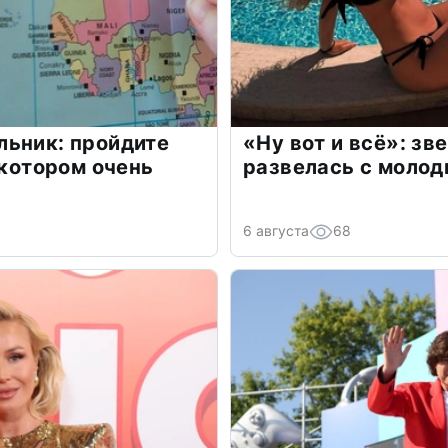
льник: пройдите
«Ну вот и всё»: з
 котором очень
развелась с моло
6 августа
68