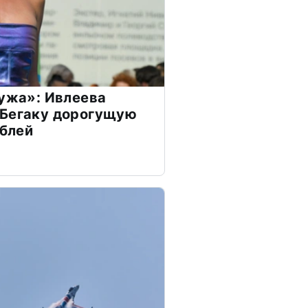
мужа»: Ивлеева
 Бегаку дорогущую
ублей