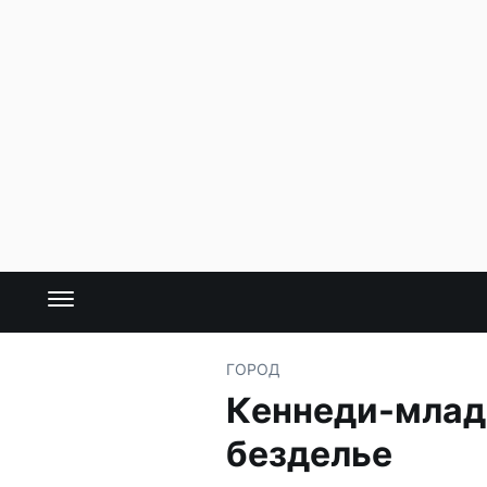
ГОРОД
Кеннеди-младш
безделье