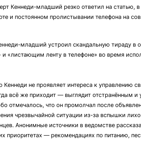
рт Кеннеди-младший резко ответил на статью, в 
боте и постоянном пролистывании телефона на со
ннеди-младший устроил скандальную тираду в от
 и «листающим ленту в телефоне» во время испо
то Кеннеди не проявляет интереса к управлению 
гда всё же приходит — выглядит отстранённым и
обо отмечалось, что он промолчал после объявл
ения чрезвычайной ситуации из-за вспышки лихо
цев. Анонимные источники в ведомстве рассказа
их приоритетах — рекомендациях по питанию, пес