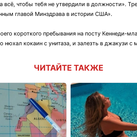
а всё, чтобы тебя не утвердили в должности». Тр
ным главой Минздрава в истории США».
воего короткого пребывания на посту Кеннеди-мл
то нюхал кокаин с унитаза, и залезть в джакузи с
ЧИТАЙТЕ ТАКЖЕ