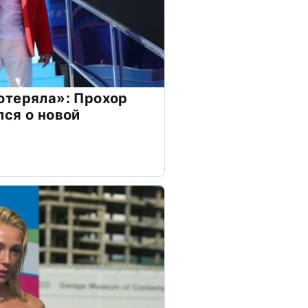
отеряла»: Прохор
ся о новой