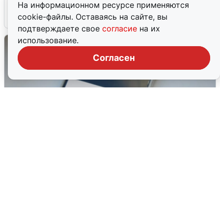
На информационном ресурсе применяются
6 августа
0
cookie-файлы. Оставаясь на сайте, вы
подтверждаете свое
согласие
на их
использование.
Согласен
Ракетная опасность в Свердловской
области: что известно
6 августа
0