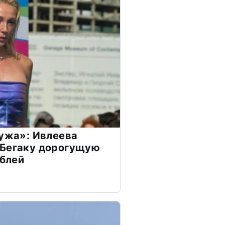
мужа»: Ивлеева
 Бегаку дорогущую
ублей