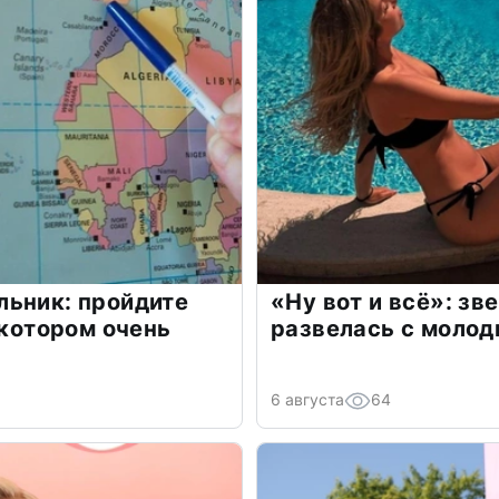
льник: пройдите
«Ну вот и всё»: з
 котором очень
развелась с моло
6 августа
64