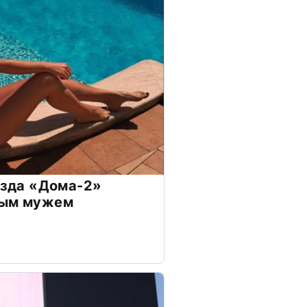
везда «Дома-2»
дым мужем