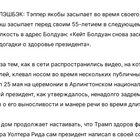
ФЛЭШБЭК: Тэппер якобы засыпает во время своего
эш засыпает перед своим 55-летием в следующем
кость в адрес Болдуан: «Кейт Болдуан снова зас
догадки о здоровье президента».
за тем, как в сети распространились видео, на к
ей, клевал носом во время нескольких публичны
л 25 мая на церемонии в Арлингтонском национа
ий президент, как утверждалось, ненадолго задре
 о его выносливости и манере речи во время дли
 дом продолжает настаивать, что Трамп здоров ф
а Уолтера Рида сам президент написал в своей со