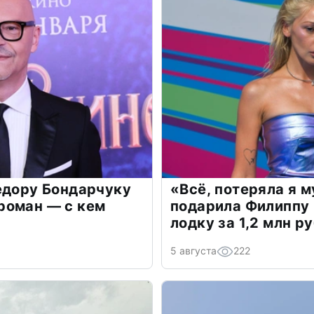
едору Бондарчуку
«Всё, потеряла я 
роман — с кем
подарила Филиппу
лодку за 1,2 млн р
5 августа
222