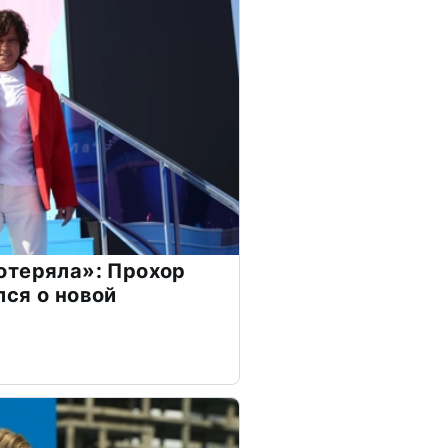
отеряла»: Прохор
ся о новой