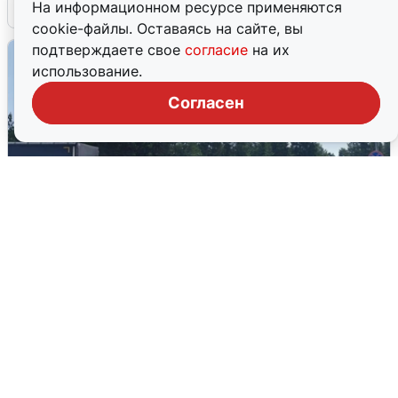
5 августа
0
На информационном ресурсе применяются
cookie-файлы. Оставаясь на сайте, вы
подтверждаете свое
согласие
на их
использование.
Согласен
Склад Wildberries в Екатеринбурге
эвакуировали из-за БПЛА
5 августа
0