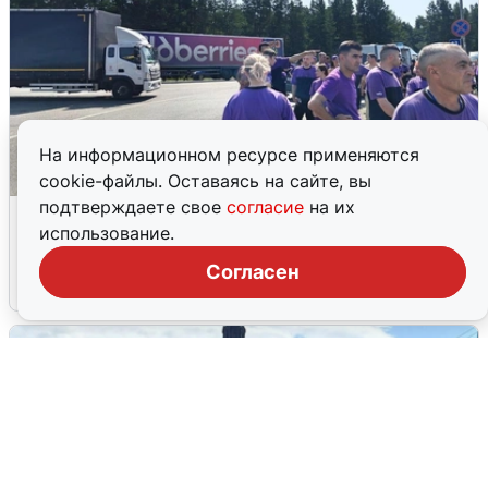
На информационном ресурсе применяются
cookie-файлы. Оставаясь на сайте, вы
подтверждаете свое
согласие
на их
Склад Wildberries в Екатеринбурге
использование.
эвакуировали из-за БПЛА
Согласен
5 августа
0