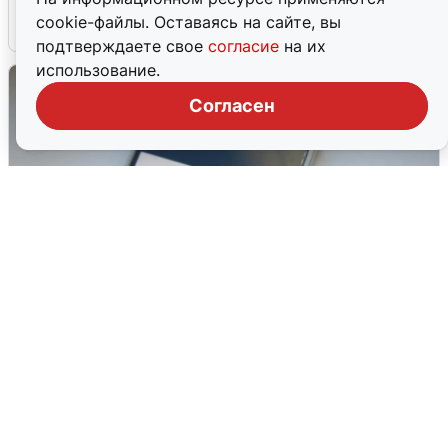
cookie-файлы. Оставаясь на сайте, вы
6 августа
0
подтверждаете свое
согласие
на их
использование.
Согласен
Ракетная опасность в Свердловской
области: что известно
6 августа
0