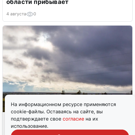
области прибывает
4 августа
0
На информационном ресурсе применяются
cookie-файлы. Оставаясь на сайте, вы
Над ХМАО впервые сбили
подтверждаете свое
согласие
на их
беспилотники
использование.