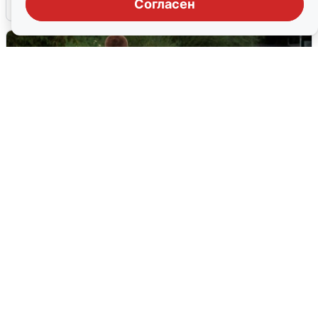
Согласен
3 августа
0
Тюменцам бесплатно подвезут воду:
адреса и график
3 августа
0