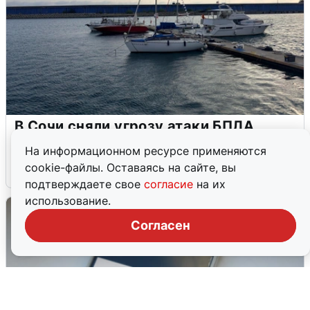
В Сочи сняли угрозу атаки БПЛА,
аэропорт закрыт
На информационном ресурсе применяются
cookie-файлы. Оставаясь на сайте, вы
6 августа
0
подтверждаете свое
согласие
на их
использование.
Согласен