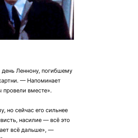
т день Леннону, погибшему
ккартни. — Напоминает
ы провели вместе».
, но сейчас его сильнее
висть, насилие — всё это
зает всё дальше», —