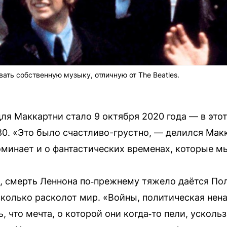
ать собственную музыку, отличную от The Beatles.
ля Маккартни стало 9 октября 2020 года — в это
 80. «Это было счастливо-грустно, — делился Ма
поминает и о фантастических временах, которые м
 смерть Леннона по‑прежнему тяжело даётся Полу
сколько расколот мир. «Войны, политическая нена
ь, что мечта, о которой они когда‑то пели, усколь