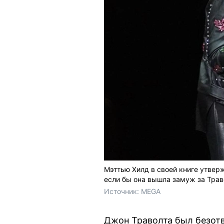
Мэттью Хилд в своей книге утвер
если бы она вышла замуж за Трав
Источник: 
MEGA
Джон Траволта был безот