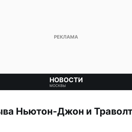
НОВОСТИ
МОСКВЫ
ыва Ньютон-Джон и Травол