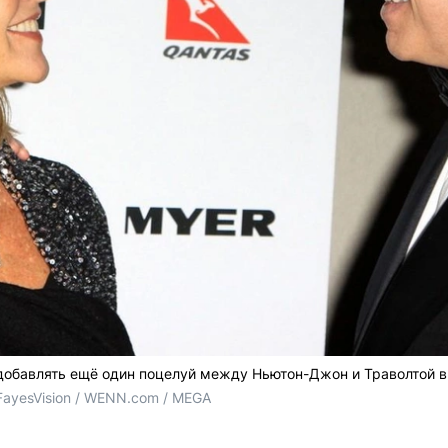
 добавлять ещё один поцелуй между Ньютон-Джон и Траволтой в
 FayesVision / WENN.com / MEGA