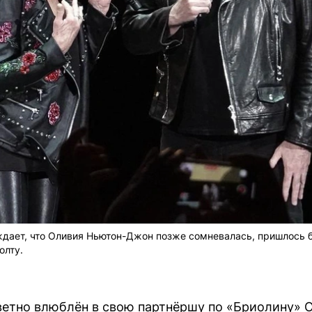
ждает, что Оливия Ньютон-Джон позже сомневалась, пришлось б
олту.
ветно влюблён в свою партнёршу по «Бриолину»