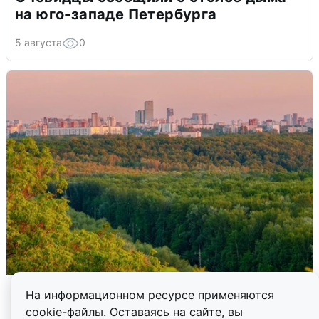
на юго-западе Петербурга
5 августа
0
Атака БПЛА на Уфу: горожане шутят
На информационном ресурсе применяются
cookie-файлы. Оставаясь на сайте, вы
5 августа
0