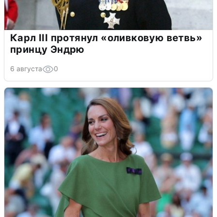
Карл III протянул «оливковую ветвь»
принцу Эндрю
6 августа
0