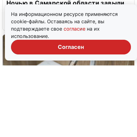
Ночью в Самарской области завыли
сирены
На информационном ресурсе применяются
cookie-файлы. Оставаясь на сайте, вы
8 августа
0
подтверждаете свое
согласие
на их
использование.
Согласен
В Архангельске перенесли сроки
подключения горячей воды