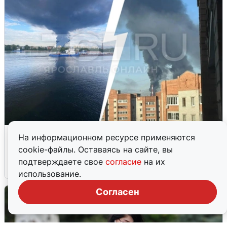
Ночная атака БПЛА на Ярославль:
На информационном ресурсе применяются
попадания и последствия
cookie-файлы. Оставаясь на сайте, вы
подтверждаете свое
согласие
на их
6 августа
0
использование.
Согласен