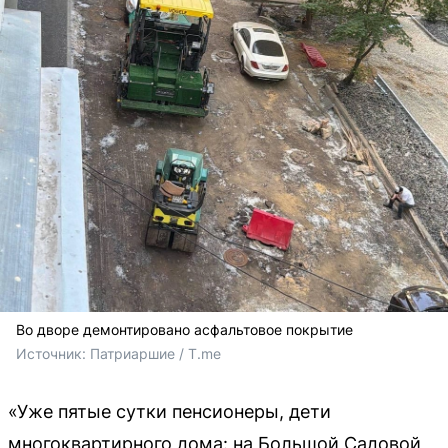
Во дворе демонтировано асфальтовое покрытие
Источник: 
Патриаршие / T.me
«Уже пятые сутки пенсионеры, дети
многоквартирного дома: на Большой Садовой,