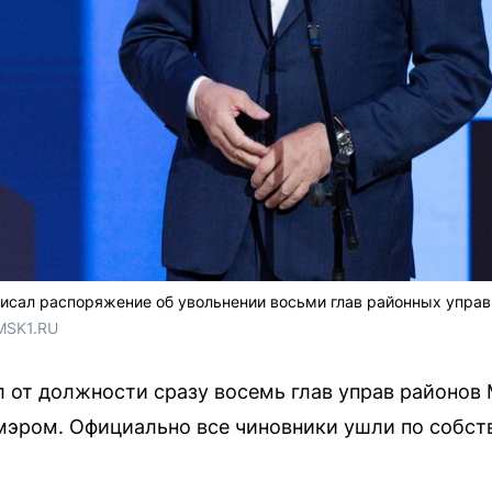
исал распоряжение об увольнении восьми глав районных управ
MSK1.RU
 от должности сразу восемь глав управ районо
мэром. Официально все чиновники ушли по собс