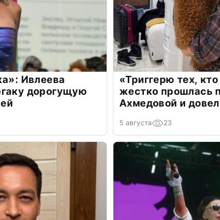
жа»: Ивлеева
«Триггерю тех, кто
егаку дорогущую
жестко прошлась п
лей
Ахмедовой и довел
5 августа
23