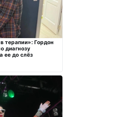
 в терапии»: Гордон
о диагнозу
а ее до слёз