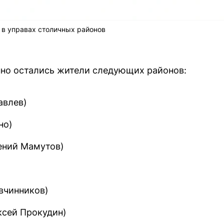
 в управах столичных районов
нно остались жители следующих районов:
авлев)
но)
ений Мамутов)
вчинников)
ксей Прокудин)