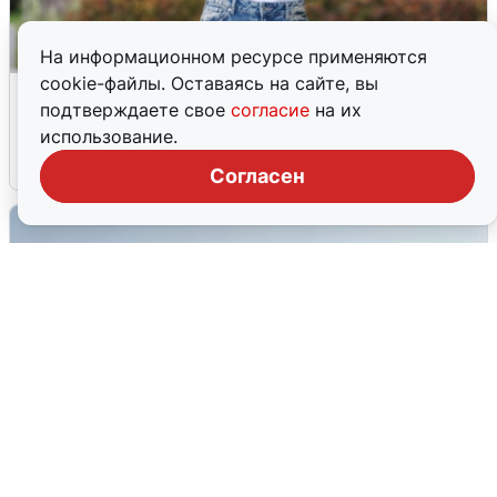
На информационном ресурсе применяются
cookie-файлы. Оставаясь на сайте, вы
Волгоградцы остались без
подтверждаете свое
согласие
на их
мобильного интернета
использование.
6 августа
0
Согласен