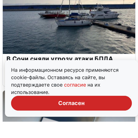
В Сочи сняли угрозу атаки БПЛА,
аэропорт закрыт
На информационном ресурсе применяются
cookie-файлы. Оставаясь на сайте, вы
6 августа
0
подтверждаете свое
согласие
на их
использование.
Согласен