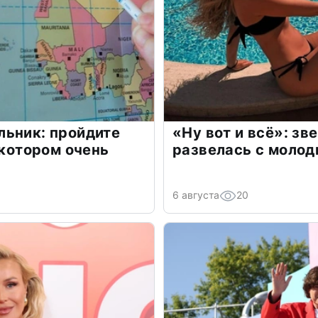
льник: пройдите
«Ну вот и всё»: з
 котором очень
развелась с моло
6 августа
20