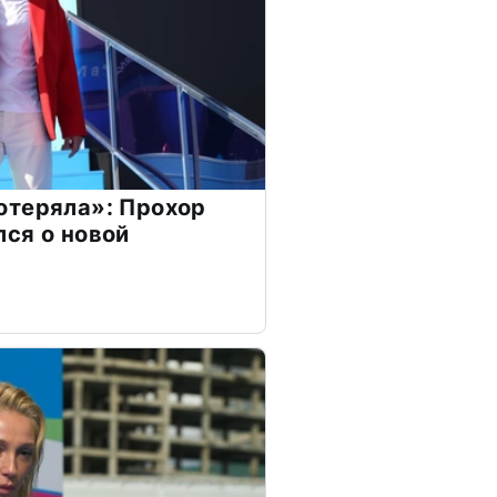
отеряла»: Прохор
ся о новой