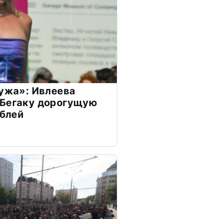
мужа»: Ивлеева
 Бегаку дорогущую
ублей