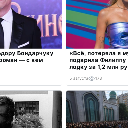
едору Бондарчуку
«Всё, потеряла я 
роман — с кем
подарила Филиппу
лодку за 1,2 млн р
5 августа
173