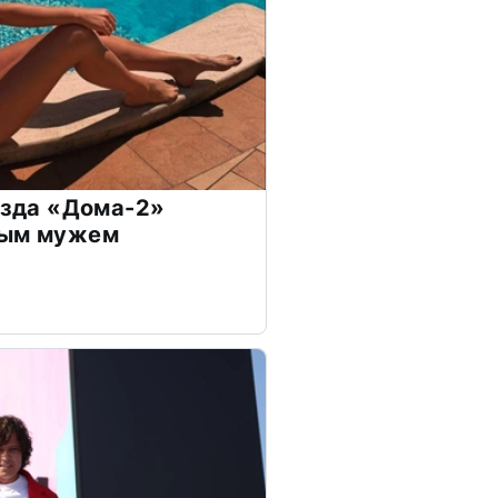
везда «Дома-2»
дым мужем