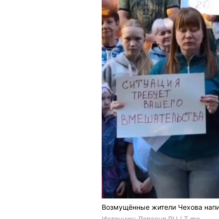
Возмущённые жители Чехова напи
Источник: 
Лопасня.RU / T.me