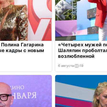
 Полина Гагарина
«Четырех мужей п
ые кадры с новым
Шаляпин проболтал
возлюбленной
6 августа
19