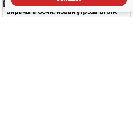
Сирены в Сочи: новая угроза БПЛА
6 августа
0
В Воронеже прогремели взрывы
после сигнала тревоги