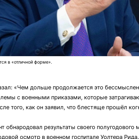
тся в «отличной форме».
зал: «Чем дольше продолжается это бессмысленн
блемы с военными приказами, которые затрагива
сле того, как он заявил, что блестяще прошёл ког
ент обнародовал результаты своего полугодового 
одовой осмотр в военном госпитале Уолтера Рида