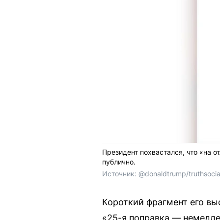
Президент похвастался, что «на о
публично.
Источник: 
@donaldtrump/truthsocia
Короткий фрагмент его вы
«25-я поправка — немедлен