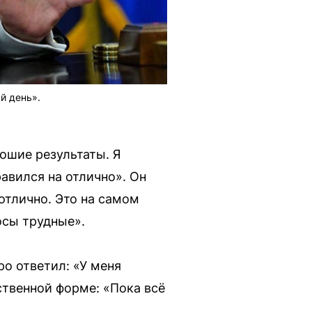
й день».
рошие результаты. Я
равился на отлично». Он
 отлично. Это на самом
осы трудные».
ро ответил: «У меня
ственной форме: «Пока всё