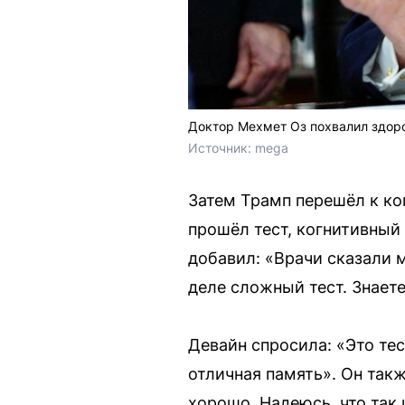
Доктор Мехмет Оз похвалил здоров
Источник: 
mega
Затем Трамп перешёл к ког
прошёл тест, когнитивный 
добавил: «Врачи сказали м
деле сложный тест. Знаете
Девайн спросила: «Это тес
отличная память». Он так
хорошо. Надеюсь, что так 