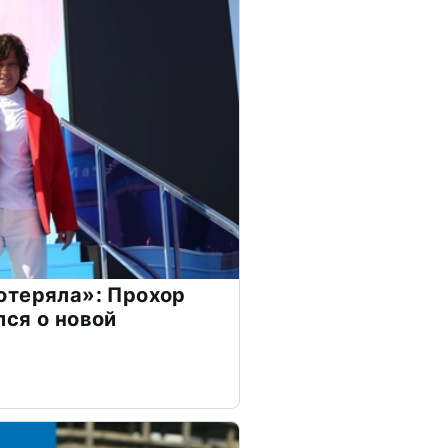
отеряла»: Прохор
ся о новой