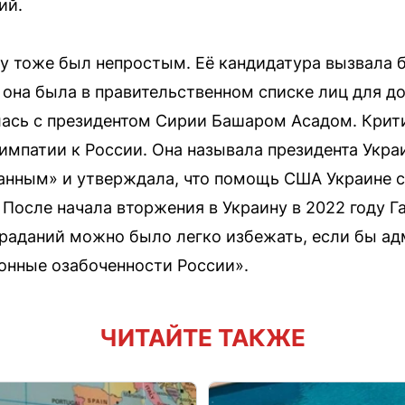
ий.
ту тоже был непростым. Её кандидатура вызвала 
 она была в правительственном списке лиц для до
алась с президентом Сирии Башаром Асадом. Крит
симпатии к России. Она называла президента Укр
нным» и утверждала, что помощь США Украине с
 После начала вторжения в Украину в 2022 году Г
траданий можно было легко избежать, если бы а
онные озабоченности России».
ЧИТАЙТЕ ТАКЖЕ