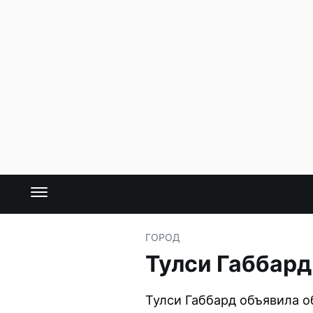
ГОРОД
Тулси Габбард
Тулси Габбард объявила о