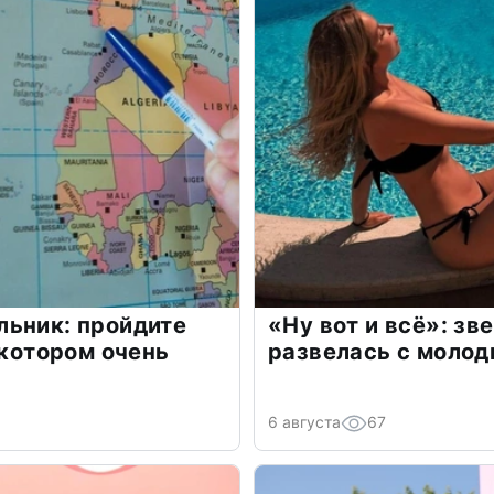
льник: пройдите
«Ну вот и всё»: з
 котором очень
развелась с моло
6 августа
67