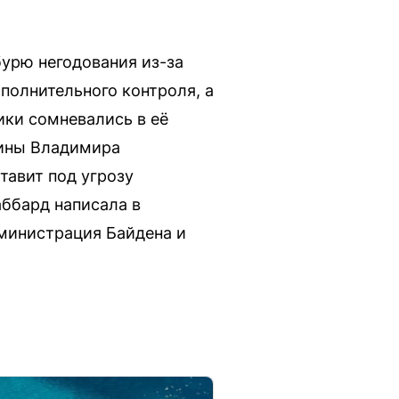
бурю негодования из-за
полнительного контроля, а
ики сомневались в её
аины Владимира
тавит под угрозу
аббард написала в
дминистрация Байдена и