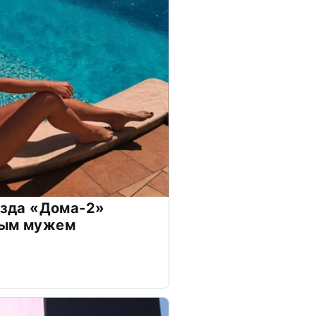
везда «Дома-2»
дым мужем