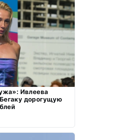
мужа»: Ивлеева
 Бегаку дорогущую
ублей