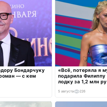
едору Бондарчуку
«Всё, потеряла я 
роман — с кем
подарила Филиппу
лодку за 1,2 млн р
5 августа
226