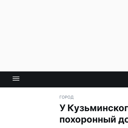
ГОРОД
У Кузьминско
похоронный д