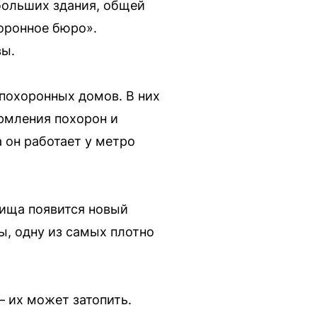
больших здания, общей
хоронное бюро».
вы.
 похоронных домов. В них
рмления похорон и
 он работает у метро
бища появится новый
ы, одну из самых плотно
 их может затопить.