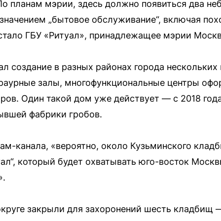
По планам мэрии, здесь должно появиться два не
назначением „бытовое обслуживание“, включая по
стало ГБУ «Ритуал», принадлежащее мэрии Моск
ал создание в разных районах города нескольких
траурные залы, многофункциональные центры офо
ров. Один такой дом уже действует — с 2018 года
ывшей фабрики гробов.
ам-канала, «вероятно, около Кузьминского клад
ал“, который будет охватывать юго-восток Москв
».
округе закрыли для захоронений шесть кладбищ —