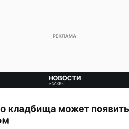
НОВОСТИ
МОСКВЫ
го кладбища может появит
ом