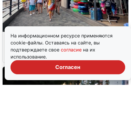
На информационном ресурсе применяются
В Сочи объявили угрозу атаки БПЛА и
cookie-файлы. Оставаясь на сайте, вы
закрыли пляжи
подтверждаете свое
согласие
на их
6 августа
0
использование.
Согласен