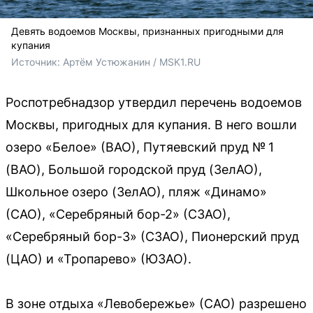
Девять водоемов Москвы, признанных пригодными для
купания
Источник: 
Артём Устюжанин / MSK1.RU
Роспотребнадзор утвердил перечень водоемов
Москвы, пригодных для купания. В него вошли
озеро «Белое» (ВАО), Путяевский пруд № 1
(ВАО), Большой городской пруд (ЗелАО),
Школьное озеро (ЗелАО), пляж «Динамо»
(САО), «Серебряный бор-2» (СЗАО),
«Серебряный бор-3» (СЗАО), Пионерский пруд
(ЦАО) и «Тропарево» (ЮЗАО).
В зоне отдыха «Левобережье» (САО) разрешено