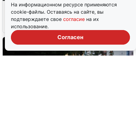
На информационном ресурсе применяются
В Сочи объявили угрозу атаки БПЛА и
cookie-файлы. Оставаясь на сайте, вы
закрыли пляжи
подтверждаете свое
согласие
на их
6 августа
0
использование.
Согласен
Опубликована карта отключений